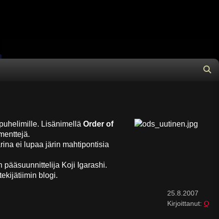
×
uhelimille. Lisänimellä
Order of
menttejä.
na ei lupaa järin mahtipontisia
pääsuunnittelija Koji Igarashi.
tekijätiimin blogi.
25.8.2007
Kirjoittanut:
Q