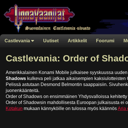
Castlevania
Uutiset
Artikkelit
Foorumi
M
Castlevania: Order of Shad
Amerikkalainen Konami Mobile julkaisee syyskuussa uuden C
Shadows
kulkeva peli jatkaa aikaisempien kaksiulotteisten
Pelissä astutaan Desmond Belmontin saappaisiin. Sivuhenkilö
juonenkäänteitä.
Order of Shadows on ensimmäinen Yhdysvalloissa kehitetty Ca
Order of Shadowsin mahdollisesta Euroopan julkaisusta ei ole
Kotakun
mukaan kännyköille on tulossa myös käännös
Aria 