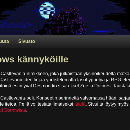
uuta
Sivusto
ows kännyköille
astlevania-nimikkeen, joka julkaistaan yksinoikeudella matkap
 Castlevanioiden linjaa yhdistelemällä tasohyppelyä ja RPG-ele
inä esiintyvät Desmondin sisarukset Zoe ja Dolores. Taustatari
stlevania-peli. Konseptin perinnettä valvomassa häärii sarjan 
 tietoa. Peliä voi testata ilmaiseksi
täällä
. Sivuilta löytyy myös 
of Sorrowista
.