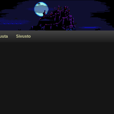
uuta
Sivusto