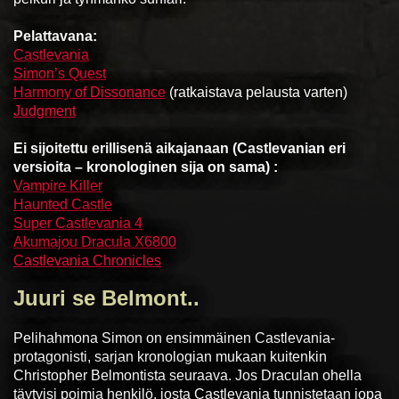
Pelattavana:
Castlevania
Simon’s Quest
Harmony of Dissonance
(ratkaistava pelausta varten)
Judgment
Ei sijoitettu erillisenä aikajanaan (Castlevanian eri
versioita – kronologinen sija on sama) :
Vampire Killer
Haunted Castle
Super Castlevania 4
Akumajou Dracula X6800
Castlevania Chronicles
Juuri se Belmont..
Pelihahmona Simon on ensimmäinen Castlevania-
protagonisti, sarjan kronologian mukaan kuitenkin
Christopher Belmontista seuraava. Jos Draculan ohella
täytyisi poimia henkilö, josta Castlevania tunnistetaan jopa