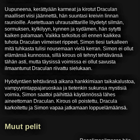
Uupuneena, kerättyään karmeat ja kirotut Draculan
maalliset viisi jäännettä, hän suuntasi kreivin linnan
raunioille. Asetettuaan uhrausalttarille löydetyt silmän,
sormuksen, kylkilyyn, kynnen ja sydämen, hän sytytti
kaiken palamaan. Vaikka tarkoitus oli ennen kaikkea
tuhota Draculan viimeiset rippeet, Simon tiesi tarkalleen
mitä tuhkasta tulisi nousemaan vielä kerran. Simon ei ollut
elämänsä kunnossa, sillä kirous oli tehnyt tehtävänsä
tähän asti, mutta täysissä voimissa ei ollut savusta
ilmaantunut Draculan riivattu sielukaan.
Hyödyntäen tehtävänsä aikana hankkimiaan taikakalustoa,
vampyyrintappajaruoskaa ja tietenkin sukunsa mystisiä
voimia, Simon saattoi päihittää käytännössä lähes
aineettoman Draculan. Kirous oli poistettu, Dracula
karkoitettu ja Simon vapaa jatkamaan loppuelämäänsä.
Muut pelit