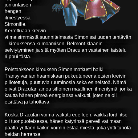
jonkinlaisen
hengen
ilmestyessä
Simonille.
Kerrottuaan kreivin
viimeisimmästä suunnitelmasta Simon sai uuden tehtävän
– kirouksensa kumoamisen. Belmont-klaanin
selviytyminen ja sitä myöten Draculan vastainen taistelu
riippui tästä.
Poistaakseen kirouksen Simon matkusti halki
Transylvanian haarniskaan pukeutuneena etsien kreivin
piilotettuja, puuttuvia ruuminosia sekä esineistöä. Nämä
olivat Draculan ainoa silloinen maallinen ilmentymä, jonka
kautta hänen pimeä energiansa vaikutti, joten ne oli
etsittävä ja tuhottava.
Koska Draculan voima vaikutti edelleen, vaikka lordi itse
oli tuonpuoleisessa, hänen kätyrinsä parveilivat maan
päällä yrittäen kaikin voimin estää miestä, joka yritti tuhota
heidän herransa.