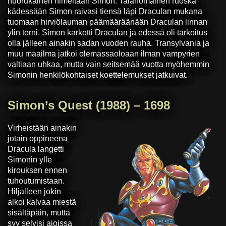
nuorukainen nimeltään Simon. Taianomainen ruoska
kädessään Simon raivasi tiensä läpi Draculan mukana
tuomaan hirviölauman päämääräänään Draculan linnan
ylin torni. Simon karkotti Draculan ja edessä oli tarkoitus
olla jälleen ainakin sadan vuoden rauha. Transylvania ja
muu maailma jatkoi olemassaoloaan ilman vampyrien
valtiaan uhkaa, mutta vain seitsemää vuotta myöhemmin
Simonin henkilökohtaiset koettelemukset jatkuivat.
Simon’s Quest (1988) – 1698
Virheistään ainakin
jotain oppineena
Dracula langetti
Simonin ylle
kirouksen ennen
tuhoutumistaan.
Hiljalleen jokin
alkoi kalvaa miestä
sisältäpäin, mutta
syy selvisi ajoissa