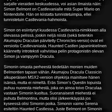
sarjalle vieraiden keskuudessa, voi asian ilmaista näin:
Simon Belmont on Castlevanialle mitä Super Mario on
Nintendolle. Hän on kiistatta tunnistetuimpia, ellei
tunnistetuin Castlevania-hahmoista.
Simon on esiintynyt kuudessa Castlevania-nimikkeen alla
olevassa pelissä, joskin neljä niistä (sekä tietenkin
Akumajou Draculan päivitetty Chronicles-versio) ovat eri
versioita Castlevaniasta. Haunted Castlen japaninkielinen
käännetty introteksti vahvistaa pelin protagonistin olevan
Simon ja vampyyrin Dracula.
Simonin omasta perheestä tiedetään monien muiden
Belmontien tapaan vähän. Akumajou Dracula Classicin
alkuperäisen MSX2-version ohjekirja mainitsee hänen
isänsä, mutta ei nimeltä. Eräs Simon’s Questin lopuista
puhuu nuoresta miehestä, joka on ainoa toivo Draculaa
vastaan Simonin kuoltua. Suoranaisesti miehestä ei
puhuta Belmontina, mutta olisi järkeenkäypää jos
kyseessä olisi Simonin poika. Simonin vaimo Serena
esiteltiin Haunted Castlessa. Juste Belmont on Simonin