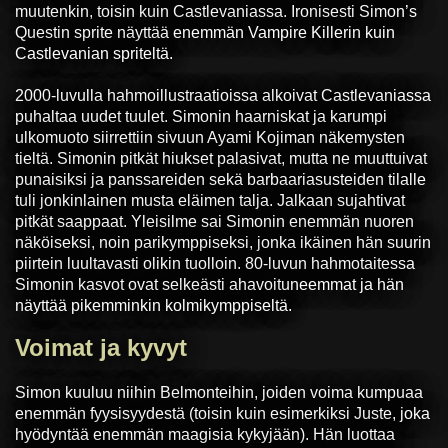
muutenkin, toisin kuin Castlevaniassa. Ironisesti Simon’s
Questin sprite näyttää enemmän Vampire Killerin kuin
Castlevanian spriteltä.
2000-luvulla hahmoillustraatioissa alkoivat Castlevaniassa
puhaltaa uudet tuulet. Simonin haarniskat ja karumpi
ulkomuoto siirrettiin sivuun Ayami Kojiman näkemysten
tieltä. Simonin pitkät hiukset palasivat, mutta ne muuttuivat
punaisiksi ja panssareiden sekä barbaariasusteiden tilalle
tuli jonkinlainen musta eläimen talja. Jalkaan sujahtivat
pitkät saappaat. Yleisilme sai Simonin enemmän nuoren
näköiseksi, noin parikymppiseksi, jonka ikäinen hän suurin
piirtein luultavasti olikin tuolloin. 80-luvun hahmotaitessa
Simonin kasvot ovat selkeästi ahavoituneemmat ja hän
näyttää pikemminkin kolmikymppiseltä.
Voimat ja kyvyt
Simon kuuluu niihin Belmonteihin, joiden voima kumpuaa
enemmän fyysisyydestä (toisin kuin esimerkiksi Juste, joka
hyödyntää enemmän maagisia kykyjään). Hän luottaa