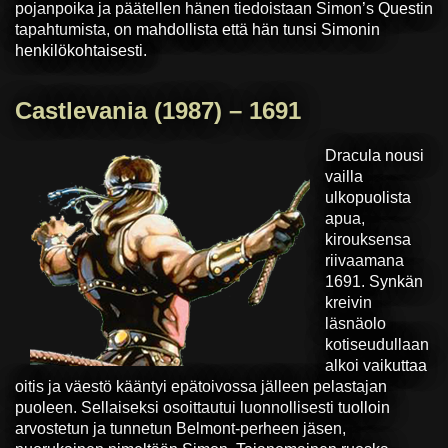
pojanpoika ja päätellen hänen tiedoistaan Simon’s Questin
tapahtumista, on mahdollista että hän tunsi Simonin
henkilökohtaisesti.
Castlevania (1987) – 1691
Dracula nousi
vailla
ulkopuolista
apua,
kirouksensa
riivaamana
1691. Synkän
kreivin
läsnäolo
kotiseudullaan
alkoi vaikuttaa
oitis ja väestö kääntyi epätoivossa jälleen pelastajan
puoleen. Sellaiseksi osoittautui luonnollisesti tuolloin
arvostetun ja tunnetun Belmont-perheen jäsen,