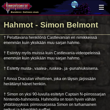
×
Hahmot
- Simon Belmont
† Pelattavana henkilönä Castlevanian eri nimikkeissä
enemmän kuin yksikään muu sarjan hahmo.
† Esiintyy myös muissa kuin Castlevania-videopeleissä
enemmän kuin yksikään muu sarjan hahmo.
† Esitetty musta-, vaalea-, ruskea-, ja -punahiuksisena.
† Ainoa Draculan vihollinen, joka on täysin järjissään
herättänyt hänet henkiin.
† Simon on yksi 90-luvulla esitetyn Captain N-piirrossarjan
Nintendo-hahmoista. Hahmoilla on tosin hyvin vähän
yhtäläisyyksiä: piirrossarjassa Simon on turhamainen
pelkuri ja tyhmähkö surffari.