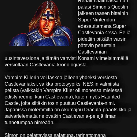
Reaalimaailmassa hän
palasi Simon’s Questin
jälkeen taasen bitteihin
Super Nintendon
edesauttamana Super
Castlevania 4:ssä. Peliä
pidettiin pitkään varsin
pätevin perustein
Castlevanian
uusintaversiona ja tämän vahvisti Konami viimeisimmällä
versiollaan Castlevania-kronologiasta.
Vampire Killerin voi laskea jälleen yhdeksi versiosta
Castlevaniaksi, vaikka prototyypiksi NES:in valmiista
pelistä (vaikkakin Vampire Killer oli monessa mielessä
edistyneempi kuin Castlevania), kuten myös Haunted
Castle, jolta siltäkin tosin puuttuu Castlevania-nimi.
Japanissa molemmilla on Akumajou Dracula-pääotsikko ja
saivartelematta ne ovatkin Castlevania-pelejä ilman
tunnetumpaa nimeään.
Simon on pelattavissa salattuna, tarinattomana