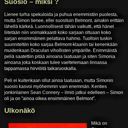
Suosio – miksi ?
Lienee turha spekuloida ja puhua enemmistön puolesta,
mutta Simon lienee, ellei suosituin Belmont, ainakin erittäin
lähellä kärkeä. Luonnollisesti tähän vaikutti, että hänet
liitetään niin voimakkaasti koko sarjaan oltuaan koko
sarjan ensimmäinen pelattava hahmo. Tuolloin tuskin
suunniteltiin koko sarjaa Belmont-klaanin tai kenenkään
muidenkaan Draculan vihollisten ympärille. Enimmäistä
peliä saatettiin pitää ainoana laatuaan ja siten Simonia
ainoana joka koskaan tulee vaeltelemaan linnassa
tappamassa hirviöitä taikaruoskalla.
Peli ei kuitenkaan ollut ainoa laatuaan, mutta Simonin
suosio kasvoi myöhemmin vain enemmän. Kenties
jonkinlainen Sean Connery – ilmiö jatkui edelleen – Simon
oli ja on ”ainoa oikea ensimmäinen Belmont”.
Ulkonäkö
Mikä on