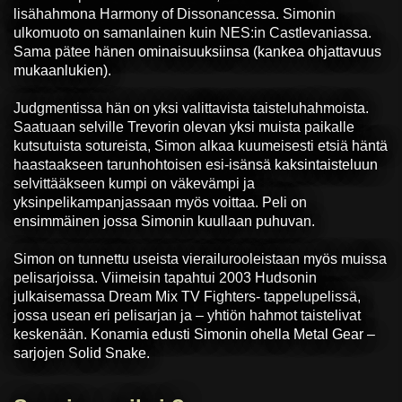
lisähahmona Harmony of Dissonancessa. Simonin
ulkomuoto on samanlainen kuin NES:in Castlevaniassa.
Sama pätee hänen ominaisuuksiinsa (kankea ohjattavuus
mukaanlukien).
Judgmentissa hän on yksi valittavista taisteluhahmoista.
Saatuaan selville Trevorin olevan yksi muista paikalle
kutsutuista sotureista, Simon alkaa kuumeisesti etsiä häntä
haastaakseen tarunhohtoisen esi-isänsä kaksintaisteluun
selvittääkseen kumpi on väkevämpi ja
yksinpelikampanjassaan myös voittaa. Peli on
ensimmäinen jossa Simonin kuullaan puhuvan.
Simon on tunnettu useista vierailurooleistaan myös muissa
pelisarjoissa. Viimeisin tapahtui 2003 Hudsonin
julkaisemassa Dream Mix TV Fighters- tappelupelissä,
jossa usean eri pelisarjan ja – yhtiön hahmot taistelivat
keskenään. Konamia edusti Simonin ohella Metal Gear –
sarjojen Solid Snake.