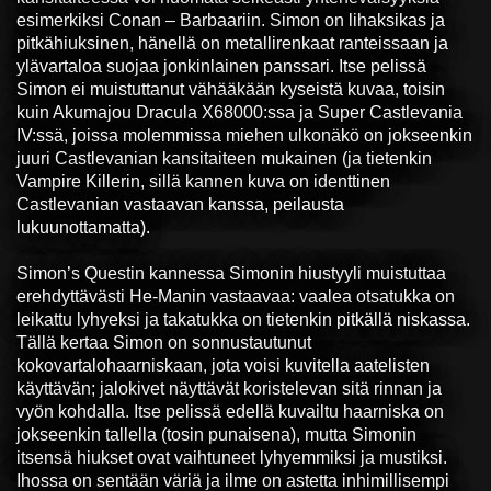
esimerkiksi Conan – Barbaariin. Simon on lihaksikas ja
pitkähiuksinen, hänellä on metallirenkaat ranteissaan ja
ylävartaloa suojaa jonkinlainen panssari. Itse pelissä
Simon ei muistuttanut vähääkään kyseistä kuvaa, toisin
kuin Akumajou Dracula X68000:ssa ja Super Castlevania
IV:ssä, joissa molemmissa miehen ulkonäkö on jokseenkin
juuri Castlevanian kansitaiteen mukainen (ja tietenkin
Vampire Killerin, sillä kannen kuva on identtinen
Castlevanian vastaavan kanssa, peilausta
lukuunottamatta).
Simon’s Questin kannessa Simonin hiustyyli muistuttaa
erehdyttävästi He-Manin vastaavaa: vaalea otsatukka on
leikattu lyhyeksi ja takatukka on tietenkin pitkällä niskassa.
Tällä kertaa Simon on sonnustautunut
kokovartalohaarniskaan, jota voisi kuvitella aatelisten
käyttävän; jalokivet näyttävät koristelevan sitä rinnan ja
vyön kohdalla. Itse pelissä edellä kuvailtu haarniska on
jokseenkin tallella (tosin punaisena), mutta Simonin
itsensä hiukset ovat vaihtuneet lyhyemmiksi ja mustiksi.
Ihossa on sentään väriä ja ilme on astetta inhimillisempi