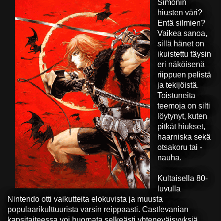
Simonin
hiusten väri?
Entä silmien?
Vaikea sanoa,
sillä hänet on
ikuistettu täysin
eri näköisenä
riippuen pelistä
ja tekijöistä.
Toistuneita
teemoja on silti
löytynyt, kuten
pitkät hiukset,
haarniska sekä
otsakoru tai -
nauha.
Kultaisella 80-
luvulla
Nintendo otti vaikutteita elokuvista ja muusta
populaarikulttuurista varsin reippaasti. Castlevanian
kansitaiteessa voi huomata selkeästi yhteneväisyyksiä