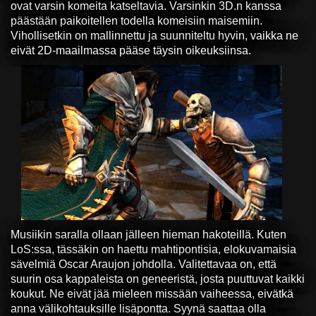
ovat varsin komeita katseltavia. Varsinkin 3D.n kanssa
päästään paikoitellen todella komeisiin maisemiin.
Vihollisetkin on mallinnettu ja suunniteltu hyvin, vaikka ne
eivät 2D-maailmassa pääse täysin oikeuksiinsa.
Musiikin saralla ollaan jälleen hieman hakoteillä. Kuten
LoS:ssa, tässäkin on haettu mahtipontisia, elokuvamaisia
sävelmiä Oscar Araujon johdolla. Valitettavaa on, että
suurin osa kappaleista on geneeristä, josta puuttuvat kaikki
koukut. Ne eivät jää mieleen missään vaiheessa, eivätkä
anna välikohtauksille lisäpontta. Syynä saattaa olla