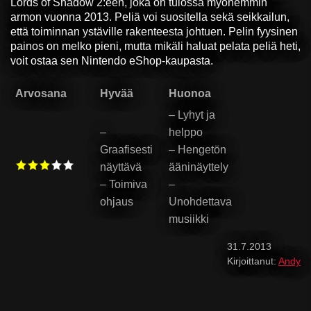
Lords of Shadow 2:een, joka on tulossa myöhemmin
armon vuonna 2013. Peliä voi suositella sekä seikkailun,
että toiminnan ystäville rakenteesta johtuen. Pelin fyysinen
painos on melko pieni, mutta mikäli haluat pelata peliä heti,
voit ostaa sen Nintendo eShop-kaupasta.
Arvosana
Hyvää
Huonoa
– Lyhyt ja
–
helppo
Graafisesti
– Hengetön
näyttävä
ääninäyttely
– Toimiva
–
ohjaus
Unohdettava
musiikki
31.7.2013
Kirjoittanut:
Andy