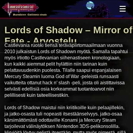
×
Lords of Shadow – Mirror of
Fate
- Arvostelu
Castlevania ruoski tiensä teräväpiirtomaailmaan vuonna
2010 julkaistun Lords of Shadown myötä. Samalla tapahtui
myös irtiotto Castlevanian siihenastiseen kronologiaan,
kun kaikki aiemmat pelit hylättiin niin tarinan kuin
pelattavuudenkin puolesta. Tilalle saapui espanjalaisen
Mercury Steamin luoma God of War -peleistä runsaasti
vaikutteita ottanut hack n’ slash -peli, josta oli aistittavissa
selvästi edellisiä osia korkeammat tuotantoarvot niin
pelillisesti kuin taiteellisestikin.
Lords of Shadow maistui niin kriitikoille kuin pelaajillekin,
ja jatko-osasta tuli nopeasti itsestäänselvyys. jatko-osaa
kärsimättömästi odottaville Konami ja Mercury Steam
tarjoilevat välinäytöksen Nintendon 3DS-pelikonsolilla.
Hirviöitä löytyy pelistä itsestään, mutta myös nimestä, sillä