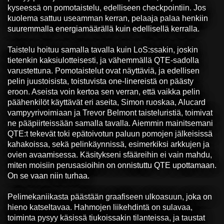
kyseessä on pomotaistelu, edelliseen checkpointiin. Jos
kuolema sattuu useamman kerran, pelaaja palaa henkiin
suuremmalla energiamäärällä kuin edellisellä kerralla.
Taistelu hoituu samalla tavalla kuin LoS:ssakin, joskin
tietenkin kaksiulotteisesti, ja vähemmällä QTE-sadolla
varustettuna. Pomotaistelut ovat näyttäviä, ja edellisen
pelin juustoisista, toistuvista one-linereistä on päästy
eroon. Aseista voin kertoa sen verran, että vaikka pelin
päähenkilöt käyttävät eri aseita, Simon ruoskaa, Alucard
vampyyrivoimiaan ja Trevor Belmont taisteluristiä, toimivat
ne pääpiirteissään samalla tavalla. Aiemmin mainitsemani
QTE:t tekevät toki epätoivotun paluun pomojen jälkeisissä
kahakoissa, sekä pelinkäynnissä, esimerkiksi arkkujen ja
ovien avaamisessa. Käsitykseni sfääreihin ei vain mahdu,
miten moisiin perusasioihin on onnistuttu QTE upottamaan.
On se vaan niin turhaa.
Pelimekaniikasta päästään graafiseen ulkoasuun, joka on
hieno katseltavaa. Hahmojen liikehdintä on sulavaa,
toiminta pysyy käsissä tiukoissakin tilanteissa, ja taustat