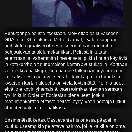
Puhutaanpa pelistä itsestään. MoF ottaa esikuvakseen
GBA:n ja DS:n lukuisat Metroidvaniat, lisäten soppaan
uudistetun graafisen ilmeen, ja enemmän comboihin
pohjautuvan taistelumekaniikan. Pelissä liikutaan
enemmän tai vähemmän lineaarisesti pitkin linnan käytäviä
ja katakombeja tutunomaisen kartan avustuksella. Karttaan
voi merkitä paikkoja, joita pääsee tutkimaan myöhemmin,
ja lisäksi sen avulla voi seurata, kuinka paljon bonuksia
kyseisen kartan alueelta on vielä löytymättä. Pelin alueet
eivät ole kovin yhtenäisiä, vaan toimivat hieman samaan
tyyliin kuin Order of Ecclesian pienalueet, joskin
maailmankarttaa ei tästä pelistä löydy, vaan pelaaja liikkuu
alueiden välillä jalkapatikassa.
Ensimmäistä kertaa Castlevania historiassa pääpeliin
kuuluu useampikin pelattava hahmo, joilla kaikilla on oma