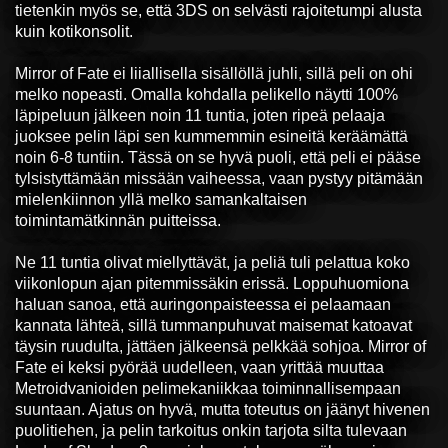
tietenkin myös se, että 3DS on selvästi rajoitetumpi alusta
kuin kotikonsolit.
Mirror of Fate ei liiallisella sisällöllä juhli, sillä peli on ohi
melko nopeasti. Omalla kohdalla pelikello näytti 100%
läpipeluun jälkeen noin 11 tuntia, joten ripeä pelaaja
juoksee pelin läpi sen kummemmin esineitä keräämättä
noin 6-8 tuntiin. Tässä on se hyvä puoli, että peli ei pääse
tylsistyttämään missään vaiheessa, vaan pystyy pitämään
mielenkiinnon yllä melko samankaltaisen
toimintamätkinnän puitteissa.
Ne 11 tuntia olivat miellyttävät, ja peliä tuli pelattua koko
viikonlopun ajan pitemmissäkin erissä. Loppuhuomiona
haluan sanoa, että auringonpaisteessa ei pelaamaan
kannata lähteä, sillä tummanpuhuvat maisemat katoavat
täysin ruudulta, jättäen jälkeensä pelkkää sohjoa. Mirror of
Fate ei keksi pyörää uudelleen, vaan yrittää muuttaa
Metroidvanioiden pelimekaniikkaa toiminnallisempaan
suuntaan. Ajatus on hyvä, mutta toteutus on jäänyt hivenen
puolitiehen, ja pelin tarkoitus onkin tarjota silta tulevaan