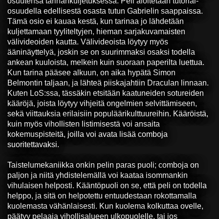
osuutensa tarinankuljetuksessa. Peli aloitetaan tutorial-
osuudella edellisestä osasta tutun Gabrielin saappaissa.
Tämä osio ei kauaa kestä, kun tarinaa jo lähdetään
kuljettamaan tyyliteltyjen, hieman sarjakuvamaisten
välivideoiden kautta. Välivideoista löytyy myös
ääninäyttelyä, joskin se on suurimmaksi osaksi todella
ankean kuuloista, melkein kuin suoraan paperilta luettua.
Kun tarina pääsee alkuun, on aika hypätä Simon
Belmontin taljaan, ja lähteä piiskajahtiin Draculan linnaan.
Kuten LoS:ssa, tässäkin etsitään kaatuneiden sotureiden
kääröjä, joista löytyy vihjeitä ongelmien selvittämiseen,
sekä viittauksia erilaisiin populäärikulttuureihin. Kääröistä,
kuin myös vihollisten listimisestä voi ansaita
kokemuspisteitä, joilla voi avata lisää comboja
suoritettavaksi.
Taistelumekaniikka onkin pelin paras puoli; comboja on
paljon ja niitä yhdistelemällä voi kaataa isommankin
vihulaisen helposti. Kääntöpuoli on se, että peli on todella
helppo, ja sitä on helpotettu entuudestaan rokottamalla
kuolemasta vähänlaisesti. Kun kuolema kolkuttaa ovelle,
päätyy pelaaja vihollisalueen ulkopuolelle, tai jos