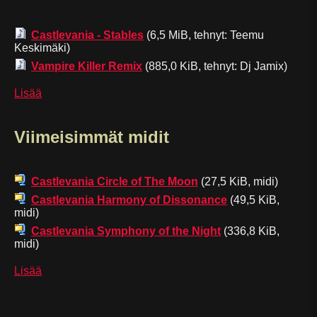
Castlevania - Stables
(6,5 MiB, tehnyt: Teemu
Keskimäki)
Vampire Killer Remix
(885,0 KiB, tehnyt: Dj Jamix)
Lisää
Viimeisimmät midit
Castlevania Circle of The Moon
(27,5 KiB, midi)
Castlevania Harmony of Dissonance
(49,5 KiB,
midi)
Castlevania Symphony of the Night
(336,8 KiB,
midi)
Lisää