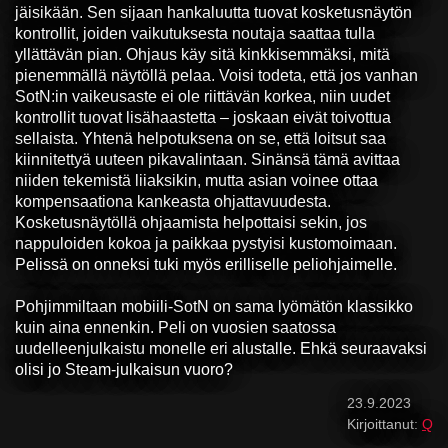
jäisikään. Sen sijaan hankaluutta tuovat kosketusnäytön
kontrollit, joiden vaikutuksesta noutaja saattaa tulla
yllättävän pian. Ohjaus käy sitä kinkkisemmäksi, mitä
pienemmällä näytöllä pelaa. Voisi todeta, että jos vanhan
SotN:in vaikeusaste ei ole riittävän korkea, niin uudet
kontrollit tuovat lisähaastetta – joskaan eivät toivottua
sellaista. Yhtenä helpotuksena on se, että loitsut saa
kiinnitettyä uuteen pikavalintaan. Sinänsä tämä avittaa
niiden tekemistä liiaksikin, mutta asian voinee ottaa
kompensaationa kankeasta ohjattavuudesta.
Kosketusnäytöllä ohjaamista helpottaisi sekin, jos
nappuloiden kokoa ja paikkaa pystyisi kustomoimaan.
Pelissä on onneksi tuki myös erilliselle peliohjaimelle.
Pohjimmiltaan mobiili-SotN on sama lyömätön klassikko
kuin aina ennenkin. Peli on vuosien saatossa
uudelleenjulkaistu monelle eri alustalle. Ehkä seuraavaksi
olisi jo Steam-julkaisun vuoro?
23.9.2023
Kirjoittanut:
Q