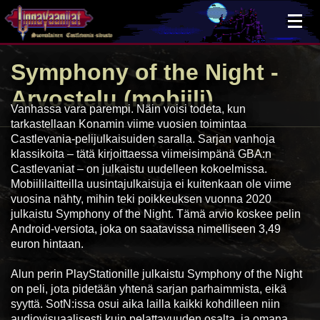
×
Symphony of the Night
-
Arvostelu (mobiili)
Vanhassa vara parempi. Näin voisi todeta, kun
tarkastellaan Konamin viime vuosien toimintaa
Castlevania-pelijulkaisuiden saralla. Sarjan vanhoja
klassikoita – tätä kirjoittaessa viimeisimpänä GBA:n
Castlevaniat – on julkaistu uudelleen kokoelmissa.
Mobiililaitteilla uusintajulkaisuja ei kuitenkaan ole viime
vuosina nähty, mihin teki poikkeuksen vuonna 2020
julkaistu Symphony of the Night. Tämä arvio koskee pelin
Android-versiota, joka on saatavissa nimelliseen 3,49
euron hintaan.
Alun perin PlayStationille julkaistu Symphony of the Night
on peli, jota pidetään yhtenä sarjan parhaimmista, eikä
syyttä. SotN:issa osui aika lailla kaikki kohdilleen niin
audiovisuaalisesti kuin pelattavuuden osalta, ja omana