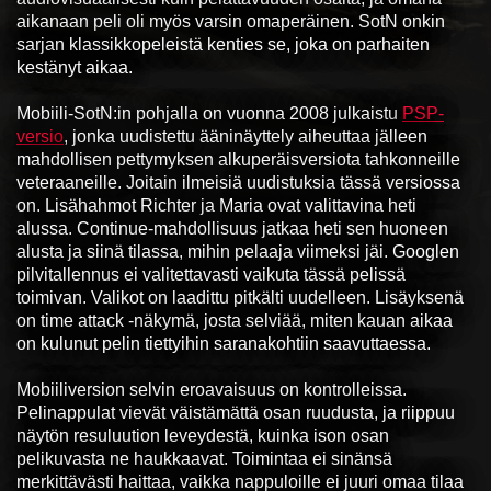
aikanaan peli oli myös varsin omaperäinen. SotN onkin
sarjan klassikkopeleistä kenties se, joka on parhaiten
kestänyt aikaa.
Mobiili-SotN:in pohjalla on vuonna 2008 julkaistu
PSP-
versio
, jonka uudistettu ääninäyttely aiheuttaa jälleen
mahdollisen pettymyksen alkuperäisversiota tahkonneille
veteraaneille. Joitain ilmeisiä uudistuksia tässä versiossa
on. Lisähahmot Richter ja Maria ovat valittavina heti
alussa. Continue-mahdollisuus jatkaa heti sen huoneen
alusta ja siinä tilassa, mihin pelaaja viimeksi jäi. Googlen
pilvitallennus ei valitettavasti vaikuta tässä pelissä
toimivan. Valikot on laadittu pitkälti uudelleen. Lisäyksenä
on time attack -näkymä, josta selviää, miten kauan aikaa
on kulunut pelin tiettyihin saranakohtiin saavuttaessa.
Mobiiliversion selvin eroavaisuus on kontrolleissa.
Pelinappulat vievät väistämättä osan ruudusta, ja riippuu
näytön resuluution leveydestä, kuinka ison osan
pelikuvasta ne haukkaavat. Toimintaa ei sinänsä
merkittävästi haittaa, vaikka nappuloille ei juuri omaa tilaa