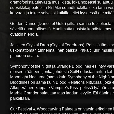
gramofonista tulevasta musiikista, joka nopeasti sulaut
suosikkikappaleisiin NiTM:n soundtrackilla, eikä tämä ver
korvaan ja tekee selväksi kaikille, ettei kyseessä ole mitää
Golden Dance (Dance of Gold) jatkaa samaa loisteliasta lin
säveliä (luonnollisesti). Huolimatta uusista kohdista, me
ovatkin hienoja.
Ja sitten Crystal Drop (Crystal Teardrops). Pelissä tämä 
uskomattoman tunnelmallinen paikka. Pitkälti juuri musiik
pituuden osalta.
Symphony of the Night ja Strange Bloodlines esiintyy vars
moiseen ääneen, jonka johdosta SotN edustaa reilun kahden
Moonlight Nocturne (sama kuin Symphony of the Night) on 
Bloodlines on sama kuin Blood Relations NitM:ssa, joka e
Alkuperäinen kappale Vampire’s Kiss -pelissä lyä nämä uu
Marble Corridor palauttaa taas laadun levylle. Eri äänins
paikallaan.
Our Festival & Woodcarving Palteeta on varsin erikoinen ka