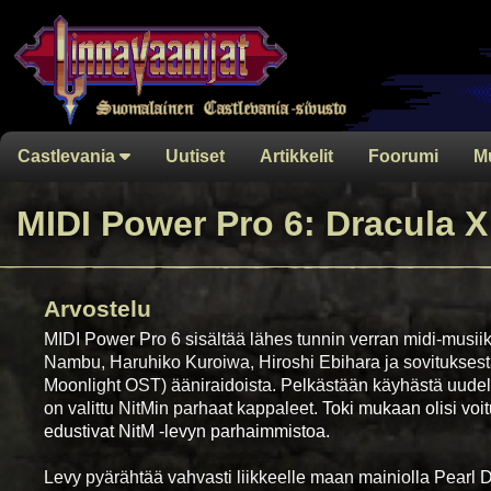
Castlevania
Uutiset
Artikkelit
Foorumi
M
MIDI Power Pro 6: Dracula X
Arvostelu
MIDI Power Pro 6 sisältää lähes tunnin verran midi-musii
Nambu, Haruhiko Kuroiwa, Hiroshi Ebihara ja sovituksesta
Moonlight OST) ääniraidoista. Pelkästään käyhästä uudel
on valittu NitMin parhaat kappaleet. Toki mukaan olisi voi
edustivat NitM -levyn parhaimmistoa.
Levy pyärähtää vahvasti liikkeelle maan mainiolla Pearl 