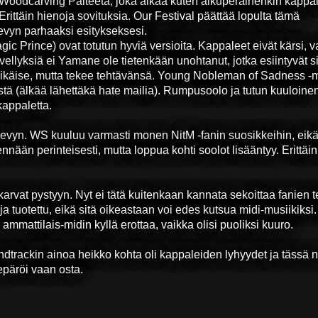
 Woodcarving Palteeta, joka alkaa kuten alkuperäinenkin kappal
ittäin hienoja sovituksia. Our Festival päättää lopulta tämä
levyn parhaaksi esitykseksesi.
 Prince) ovat totutun hyviä versioita. Kappaleet eivät kärsi, v
vellyksiä ei Yamane ole tietenkään unohtanut, jotka esiintyvät si
 häikäise, mutta tekee tehtävänsä. Young Nobleman of Sadness -m
stä (älkää lähettäkä hate mailia). Rumpusoolo ja tutun kuuloine
kappaletta.
evyn. WS kuuluu varmasti monen NitM -fanin suosikkeihin, eik
nnään perinteisesti, mutta loppua kohti soolot lisääntyy. Erittäi
karvat pystyyn. Nyt ei tätä kuitenkaan kannata sekoittaa fanien 
a tuotettu, eikä sitä oikeastaan voi edes kutsua midi-musiikiksi.
ammattilais-midin kyllä erottaa, vaikka olisi puoliksi kuuro.
ndtrackin ainoa heikko kohta oli kappaleiden lyhyydet ja tässä n
 epäröi vaan osta.