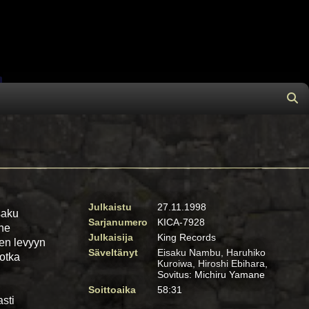
×
Julkaistu
27.11.1998
saku
Sarjanumero
KICA-7928
the
Julkaisija
King Records
een levyyn
Säveltänyt
Eisaku Nambu, Haruhiko
jotka
Kuroiwa, Hiroshi Ebihara,
Sovitus: Michiru Yamane
Soittoaika
58:31
sti