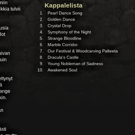
miin
Kappalelista
kia tulvii
Pearl Dance Song
Golden Dance
Crystal Drop
usia
Symphony of the Night
lot
Strange Bloodline
Marble Corridor
Our Festival & Woodcarving Palteeta
aivan
Dracula's Castle
kuin
Young Nobleman of Sadness
Awakened Soul
ltynyt
ä
range
kin.
an
ästi