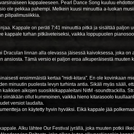
uu varsinaiseen kappaleeseen. Pearl Dance Song kuuluu ehdotto
sio ole pekkaa pahempi. Melkein kuusi minuuttia a-luokan musiik
n pilipalimusiikkia.
jaa. Kappale on peräti 7:41 minuuttia pitkä ja sisältää paljon u
nee kappale turhan pitkäveteiseksi, vaikka loppupuolen pianosoo
soi Draculan linnan alla olevassa jäisessä kaivoksessa, joka on 
in ansiosta. Tämä versio ei paljon eroa alkuperäisestä muuten 
inaisesti ensimmäistä kertaa ”midi-kitara”. En ole kovinkaan mie
 minuutin puolesta levyn turhinta antia. Sikäli myäs sääli, ett
kaikkien aikojen suosikkikappaleitani NitM -soundtrackilla. St
i siinäkään ollut kummoinen, vaikka hieno kitarasoolo kuullaan
det versiot laudalta.
trumentteja on käytetty hyvin hyväksi. Eikä kappale jää polkema
ppale. Alku lähtee Our Festival jyrällä, joka muuten potkii ilke