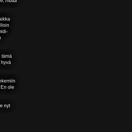
e, mutta
aikka
lloin
idi-
n
ä tämä
n hyvä
tekemiin
 En ole
e nyt