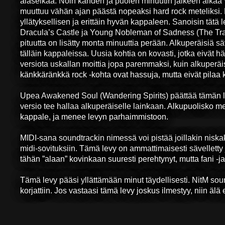
alaselkää. Noin kahden ja puolen minuutin jälkeen alkaa
muuttuu vähän ajan päästä nopeaksi hard rock meteliksi. Er
yllätyksellisen ja erittäin hyvän kappaleen. Sanoisin tätä 
Dracula’s Castle ja Young Nobleman of Sadness (The Tragic
pituutta on lisätty monta minuuttia perään. Alkuperäisiä sä
tälläin kappaleissa. Uusia kohtia on kovasti, jotka eivät
versiota uskallan moittia jopa paremmaksi, kuin alkuperäi
känkkäränkkä rock -kohta ovat hassuja, mutta eivät pilaa 
Upea Awakened Soul (Wandering Spirits) päättää tämän l
versio tee hallaa alkuperäiselle lainkaan. Alkupuolisko me
kappale, ja menee levyn parhaimmistoon.
MIDI-sana soundtrackin nimessä voi pistää joillakin niska
midi-sovituksiin. Tämä levy on ammattimaisesti sävelletty j
tähän ”alaan” kovinkaan suuresti perehtynyt, mutta fani -ja 
Tämä levy pääsi yllättämään minut täydellisesti. NitM sou
korjattiin. Jos vastaasi tämä levy joskus ilmestyy, niin älä