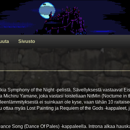
uuta
Sivusto
kkia Symphony of the Night -pelistä. Sävellyksestä vastaavat Ei
 Michiru Yamane, joka vastasi loisteliaan NitMin (Nocturne in 
leenlämmityksestä ei suinkaan ole kyse, vaan tähän 10 raitais
tu ottaa myäs Lost Painting ja Requiem of the Gods -kappaleet, 
Dance Song (Dance Of Pales) -kappaleella. Introna alkaa hauska