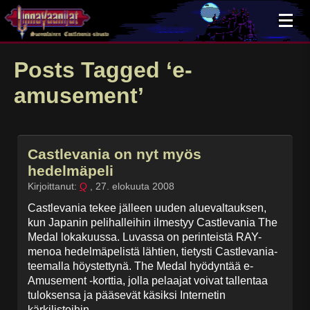
×
Posts Tagged ‘e-
amusement’
Castlevania on nyt myös
hedelmäpeli
Kirjoittanut:
Q
,
27. elokuuta 2008
Castlevania tekee jälleen uuden aluevaltauksen,
kun Japanin pelihalleihin ilmestyy Castlevania The
Medal lokakuussa. Luvassa on perinteistä RAY-
menoa hedelmäpelistä lähtien, tietysti Castlevania-
teemalla höystettynä. The Medal hyödyntää e-
Amusement -korttia, jolla pelaajat voivat tallentaa
tuloksensa ja pääsevät käsiksi Internetin
kärkilistoihin.