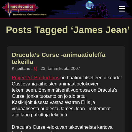
×
Posts Tagged ‘James Jean’
Dracula’s Curse -animaatioleffa
tekeillä
Kirjoittanut:
Q
,
23. tammikuuta 2007
Project 51 Productions
on haalinut itselleen oikeudet
Castlevania-aiheisten animaatioelokuvien
tekemiseen. Ensimmäisenä vuorossa on Dracula's
Curse, jonka tuotanto on jo aloitettu.
Käsikirjoituksesta vastaa Warren Ellis ja
visuaalisesta puolesta James Jean - molemmat
aloillaan palkittuja tekijöitä.
Dracula's Curse -elokuvan tekovaiheista kertova