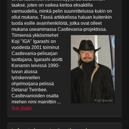
taakse, joten on vaikea kertoa eksaktilla
varmuudella, minkä pelin suunnittelussa kukin on
ollut mukana. Tässä artikkelissa haluan kuitenkin
tuoda esille avainhenkilöitä, jotka ovat olleet
mukana useammassa Castlevania-projektissa.
Tiimiensä ykkösmiehet
Koji "IGA" Igarashi on
vuodesta 2001 toiminut
Castlevania-pelisarjan
tuottajana. Igarashi aloitti
Konamin leivissä 1990-
luvun alussa
työskennellen
ohjelmoijana pelissä
Detana! Twinbee.
Castlevanioiden osalta
miehen nimi mainittiin ...
(lue lisää)