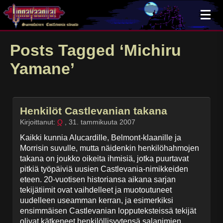
×
Posts Tagged ‘Michiru
Yamane’
Henkilöt Castlevanian takana
Kirjoittanut:
Q
,
31. tammikuuta 2007
Kaikki kunnia Alucardille, Belmont-klaanille ja
Morrisin suvulle, mutta näidenkin henkilöhahmojen
takana on joukko oikeita ihmisiä, jotka puurtavat
pitkiä työpäiviä uusien Castlevania-nimikkeiden
eteen. 20-vuotisen historiansa aikana sarjan
tekijätiimit ovat vaihdelleet ja muotoutuneet
uudelleen useamman kerran, ja esimerkiksi
ensimmäisen Castlevanian lopputeksteissä tekijät
olivat kätkeneet henkilöllisyytensä salanimien