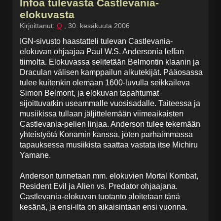
Infoa tulevasta Castlevania-
elokuvasta
Kirjoittanut:
Q
,
30. kesäkuuta 2006
IGN-sivusto haastatteli tulevan Castlevania-
elokuvan ohjaajaa Paul W.S. Andersonia leffan
tiimolta. Elokuvassa selitetään Belmontin klaanin ja
Draculan välisen kamppailun alkutekijät. Pääosassa
tulee kuitenkin olemaan 1600-luvulla seikkaileva
Simon Belmont, ja elokuvan tapahtumat
sijoittuvatkin useammalle vuosisadalle. Taiteessa ja
musiikissa tullaan jäljittelemään viimeaikaisten
Castlevania-pelien linjaa. Anderson tulee tekemään
yhteistyötä Konamin kanssa, joten parhaimmassa
tapauksessa musiikista saattaa vastata itse Michiru
Yamane.
Anderson tunnetaan mm. elokuvien Mortal Kombat,
Resident Evil ja Alien vs. Predator ohjaajana.
Castlevania-elokuvan tuotanto aloitetaan tänä
kesänä, ja ensi-ilta on aikaisintaan ensi vuonna.