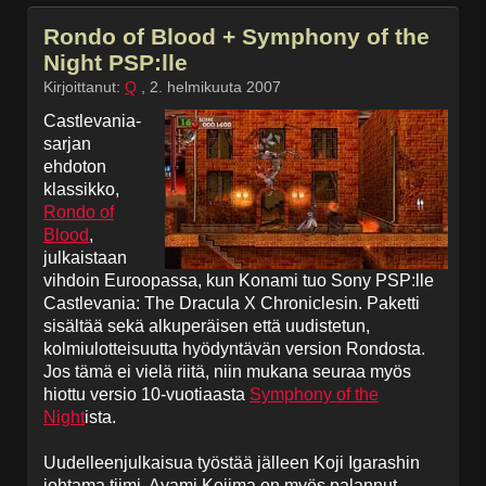
Rondo of Blood + Symphony of the
Night PSP:lle
Kirjoittanut:
Q
,
2. helmikuuta 2007
Castlevania-
sarjan
ehdoton
klassikko,
Rondo of
Blood
,
julkaistaan
vihdoin Euroopassa, kun Konami tuo Sony PSP:lle
Castlevania: The Dracula X Chroniclesin. Paketti
sisältää sekä alkuperäisen että uudistetun,
kolmiulotteisuutta hyödyntävän version Rondosta.
Jos tämä ei vielä riitä, niin mukana seuraa myös
hiottu versio 10-vuotiaasta
Symphony of the
Night
ista.
Uudelleenjulkaisua työstää jälleen Koji Igarashin
johtama tiimi. Ayami Kojima on myös palannut