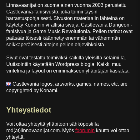
Linnavaanijat on suomalainen vuonna 2003 perustettu
Castlevania-fanisivusto, joka toimii täysin
harrastuspohjaisesti. Sivuston materiaalin lähteinä on
käytetty Konamin virallisia sivuja, Castlevania Dungeon -
fanisivua ja Game Music Revolutionia. Pelien tarinat ovat
pääsääntöisesti käännetty enemmän tai vähemmän
seikkaperäisesti aitojen pelien ohjevihkoista.
Sivut ovat testattu toimiviksi kaikilla yleisillä selaimilla.
Uutisointiin käytetään Wordpress blogia. Kaikki muu
viritelmä ja layout on enimmäkseen ylläpitäjän käsialaa.
Castlevania logos, artworks, games, names, etc. are
copyrighted by Konami.
Yhteystiedot
Voit ottaa yhteyttä ylläpitoon sähköpostilla
rod(ät)linnavaanijat.com. Myös
foorumin
kautta voi ottaa
yhteyttä.