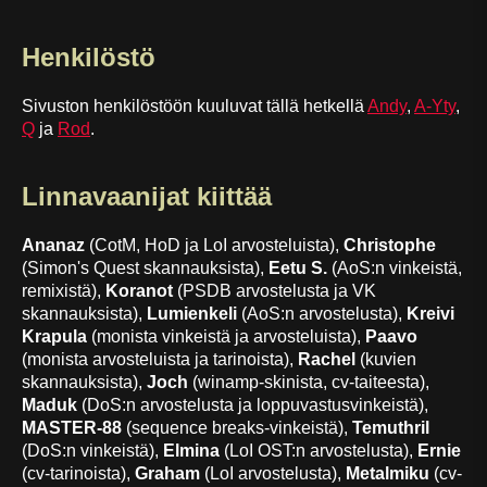
Henkilöstö
Sivuston henkilöstöön kuuluvat tällä hetkellä
Andy
,
A-Yty
,
Q
ja
Rod
.
Linnavaanijat kiittää
Ananaz
(CotM, HoD ja LoI arvosteluista),
Christophe
(Simon's Quest skannauksista),
Eetu S.
(AoS:n vinkeistä,
remixistä),
Koranot
(PSDB arvostelusta ja VK
skannauksista),
Lumienkeli
(AoS:n arvostelusta),
Kreivi
Krapula
(monista vinkeistä ja arvosteluista),
Paavo
(monista arvosteluista ja tarinoista),
Rachel
(kuvien
skannauksista),
Joch
(winamp-skinista, cv-taiteesta),
Maduk
(DoS:n arvostelusta ja loppuvastusvinkeistä),
MASTER-88
(sequence breaks-vinkeistä),
Temuthril
(DoS:n vinkeistä),
Elmina
(LoI OST:n arvostelusta),
Ernie
(cv-tarinoista),
Graham
(LoI arvostelusta),
Metalmiku
(cv-