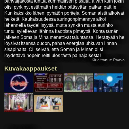
parivaljakosta tuntua kummallisen pitkältä, aivan kuin jokin
olisi pyrkinyt estämään heidän pääsyään paikan päälle.
Kun kaksikko läheni pyhätön portteja, Soman aistit alkoivat
heiketä. Kaukaisuudessa auringonpimennys alkoi
lähennellä täydellisyyttä, mutta synkän musta aurinko
tuntui syleilevän lähinnä kaottista pimeyttä! Kohta tämän
jälkeen Soma ja Mina menettivät tajuntansa. Herättyään he
löysivät itsensä oudon, pahaa energiaa uhkuvan linnan
sisäpihalta. Oli selvää, että Soman ja Minan olisi
löydettävä nopein reitti ulos tästä painajaisesta!
Kirjoittanut: Paavo
Kuvakaappaukset