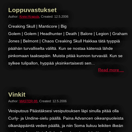
Loppuvastukset
Author:
Kreivi Krapula
,
Created: 12.5.2006
Creaking Skull | Manticore | Big
Golem | Golem | Headhunter | Death | Balore | Legion | Graham
Jones | Belmont | Chaos Creaking Skull Hakkaa tätä tyyppiä
päähän turvalliselta väliltä. Kun se nostaa kätensä lähde
pinkomaan taaksepäin. Muista pitää kunnon turvaväli. Kun se
sylkee tulipallon, hyppää yksinkertaisesti sen...
Read more ...
Vinkit
Author:
MASTER-88
,
Created: 12.5.2006
Vesiputous Päästäksesi vesiputouksen läpi sinulla pitää olla
Curly- ja Undine-sielu päällä. Paina Advancen oikeanpuoleista
olkanäppäintä veden päällä, ja niin Soma liukuu leikiten ilkeän