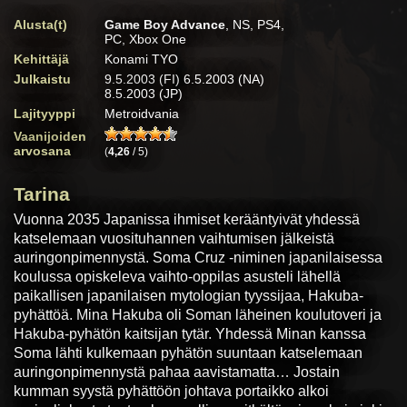
Alusta(t)
Game Boy Advance
, NS, PS4,
PC, Xbox One
Kehittäjä
Konami TYO
Julkaistu
9.5.2003 (FI) 6.5.2003 (NA)
8.5.2003 (JP)
Lajityyppi
Metroidvania
Vaanijoiden
arvosana
(
4,26
/ 5)
Tarina
Vuonna 2035 Japanissa ihmiset kerääntyivät yhdessä
katselemaan vuosituhannen vaihtumisen jälkeistä
auringonpimennystä. Soma Cruz -niminen japanilaisessa
koulussa opiskeleva vaihto-oppilas asusteli lähellä
paikallisen japanilaisen mytologian tyyssijaa, Hakuba-
pyhättöä. Mina Hakuba oli Soman läheinen koulutoveri ja
Hakuba-pyhätön kaitsijan tytär. Yhdessä Minan kanssa
Soma lähti kulkemaan pyhätön suuntaan katselemaan
auringonpimennystä pahaa aavistamatta… Jostain
kumman syystä pyhättöön johtava portaikko alkoi