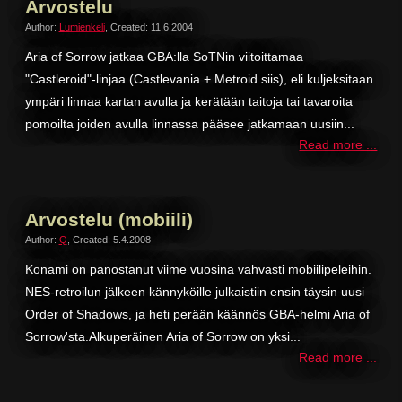
Arvostelu
Author:
Lumienkeli
,
Created: 11.6.2004
Aria of Sorrow jatkaa GBA:lla SoTNin viitoittamaa
"Castleroid"-linjaa (Castlevania + Metroid siis), eli kuljeksitaan
ympäri linnaa kartan avulla ja kerätään taitoja tai tavaroita
pomoilta joiden avulla linnassa pääsee jatkamaan uusiin...
Read more ...
Arvostelu (mobiili)
Author:
Q
,
Created: 5.4.2008
Konami on panostanut viime vuosina vahvasti mobiilipeleihin.
NES-retroilun jälkeen kännyköille julkaistiin ensin täysin uusi
Order of Shadows, ja heti perään käännös GBA-helmi Aria of
Sorrow'sta.Alkuperäinen Aria of Sorrow on yksi...
Read more ...